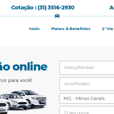
Cotação : (31) 3516-2930
A
Início
Planos & Benefícios
2° Via
ão online
hor para você!