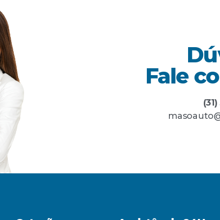
Dú
Fale c
(31
masoauto@